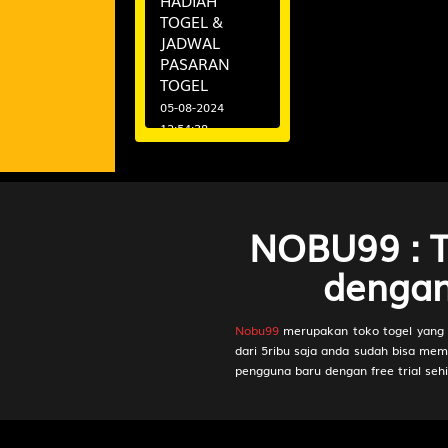
HADIAH
TOGEL &
JADWAL
PASARAN
TOGEL
05-08-2024
12:54:38
JADWAL
BANK
OFFLINE
04-08-2024
NOBU99 : T
16:28:33
JADWAL
dengan
MAINTENANCE
04-08-2024
16:27:53
Nobu99
merupakan toko togel yang s
dari 5ribu saja anda sudah bisa me
pengguna baru dengan free trial s