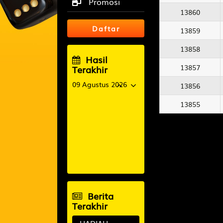
Promosi
13860
Daftar
13859
13858
Hasil
13857
Terakhir
09 Agustus 2026
13856
CHINA
3946
13855
JAPAN
3051
CAMBODIA
7023
ASMAT
8910
Berita
Terakhir